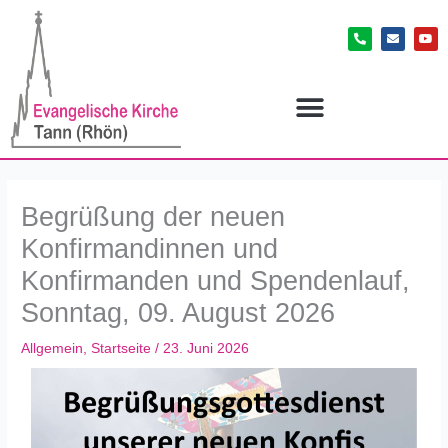
Zum
P
E
Y
Inhalt
h
n
o
o
v
u
springen
n
e
t
e
l
u
-
o
b
a
p
e
l
e
t
Begrüßung der neuen
Konfirmandinnen und
Konfirmanden und Spendenlauf,
Sonntag, 09. August 2026
Allgemein
,
Startseite
/
23. Juni 2026