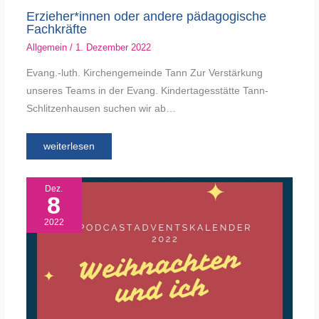
Erzieher*innen oder andere pädagogische
Fachkräfte
Allgemein
/
1. Dezember 2022
Evang.-luth. Kirchengemeinde Tann Zur Verstärkung
unseres Teams in der Evang. Kindertagesstätte Tann-
Schlitzenhausen suchen wir ab…
weiterlesen
Dez.
8
2022