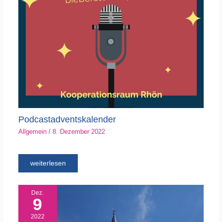
Podcastadventskalender
Allgemein
/
8. Dezember 2022
weiterlesen
Dez.
9
2022