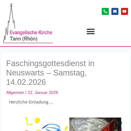
Zum
P
E
Y
Inhalt
h
n
o
o
v
u
springen
n
e
t
e
l
u
-
o
b
a
p
e
l
e
t
Faschingsgottesdienst in
Neuswarts – Samstag,
14.02.2026
Allgemein
/
22. Januar 2026
Herzliche Einladung …