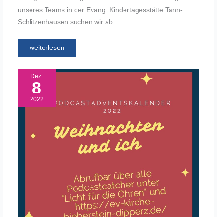
unseres Teams in der Evang. Kindertagesstätte Tann-
Schlitzenhausen suchen wir ab…
weiterlesen
Dez.
8
2022