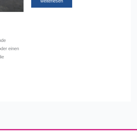
weiterlesen
nde
oder einen
die