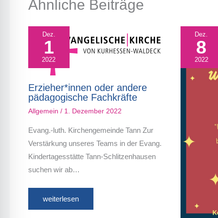
Ähnliche Beiträge
Dez.
Dez.
1
8
2022
2022
Erzieher*innen oder andere
pädagogische Fachkräfte
Allgemein
/
1. Dezember 2022
Evang.-luth. Kirchengemeinde Tann Zur
Verstärkung unseres Teams in der Evang.
Kindertagesstätte Tann-Schlitzenhausen
suchen wir ab…
weiterlesen