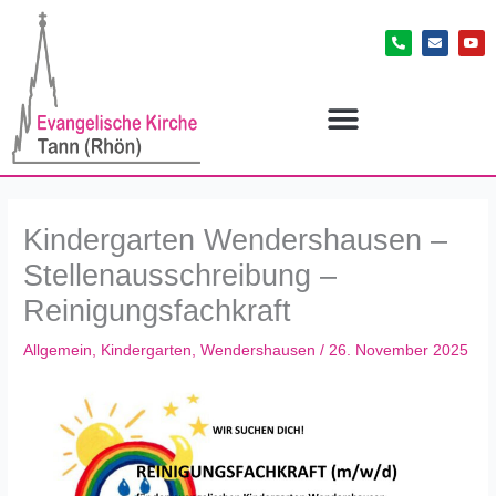
Zum
P
E
Y
Inhalt
h
n
o
o
v
u
springen
n
e
t
e
l
u
-
o
b
a
p
e
l
e
t
Kindergarten Wendershausen –
Stellenausschreibung –
Reinigungsfachkraft
Allgemein
,
Kindergarten
,
Wendershausen
/
26. November 2025