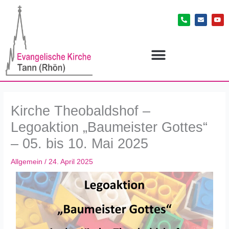
Zum
P
E
Y
Inhalt
h
n
o
o
v
u
springen
n
e
t
e
l
u
-
o
b
a
p
e
l
e
t
Kirche Theobaldshof –
Legoaktion „Baumeister Gottes“
– 05. bis 10. Mai 2025
Allgemein
/
24. April 2025