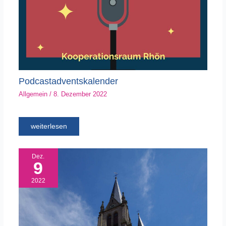
Podcastadventskalender
Allgemein
/
8. Dezember 2022
weiterlesen
Dez.
9
2022