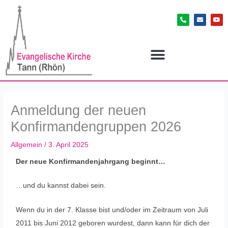
Zum
P
E
Y
Inhalt
h
n
o
o
v
u
springen
n
e
t
e
l
u
-
o
b
a
p
e
l
e
t
Anmeldung der neuen
Konfirmandengruppen 2026
Allgemein
/
3. April 2025
Der neue Konfirmandenjahrgang beginnt…
…und du kannst dabei sein.
Wenn du in der 7. Klasse bist und/oder im Zeitraum von Juli
2011 bis Juni 2012 geboren wurdest, dann kann für dich der