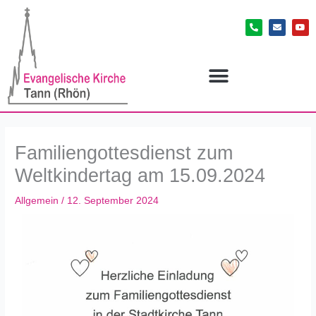
Zum
P
E
Y
Inhalt
h
n
o
o
v
u
springen
n
e
t
e
l
u
-
o
b
a
p
e
l
e
t
Familiengottesdienst zum
Weltkindertag am 15.09.2024
Allgemein
/
12. September 2024