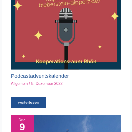
Podcastadventskalender
Allgemein
/
8. Dezember 2022
weiterlesen
Dez.
9