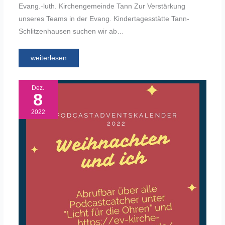
Evang.-luth. Kirchengemeinde Tann Zur Verstärkung
unseres Teams in der Evang. Kindertagesstätte Tann-
Schlitzenhausen suchen wir ab…
weiterlesen
Dez.
8
2022