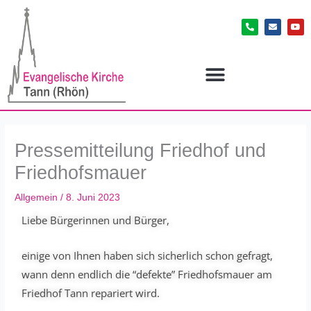
Zum
P
E
Y
Inhalt
h
n
o
o
v
u
springen
n
e
t
e
l
u
-
o
b
a
p
e
l
e
t
Pressemitteilung Friedhof und
Friedhofsmauer
Allgemein
/
8. Juni 2023
Liebe Bürgerinnen und Bürger,
einige von Ihnen haben sich sicherlich schon gefragt,
wann denn endlich die “defekte” Friedhofsmauer am
Friedhof Tann repariert wird.