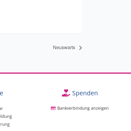
Neuswarts
e
Spenden
ar
Bankverbindung anzeigen
eldung
rrung