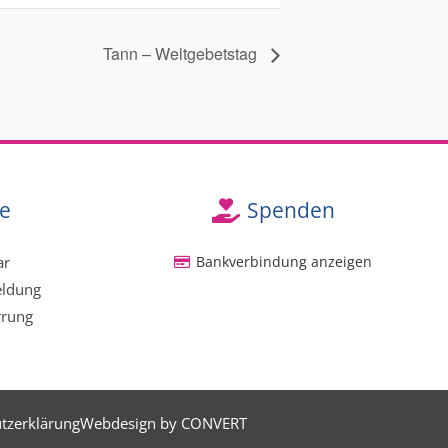
Tann – Weltgebetstag
e
Spenden
ar
Bankverbindung anzeigen
eldung
rrung
tzerklärung
Webdesign by CONVERT