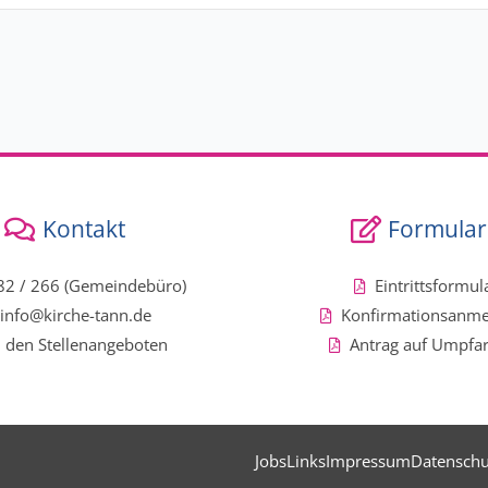
Kontakt
Formular
2 / 266 (Gemeindebüro)
Eintrittsformul
info@kirche-tann.de
Konfirmationsanm
 den Stellenangeboten
Antrag auf Umpfa
Jobs
Links
Impressum
Datenschu