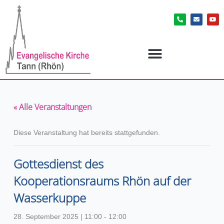
Zum
P
E
Y
Inhalt
h
n
o
o
v
u
springen
n
e
t
e
l
u
-
o
b
a
p
e
l
e
t
« Alle Veranstaltungen
Diese Veranstaltung hat bereits stattgefunden.
Gottesdienst des
Kooperationsraums Rhön auf der
Wasserkuppe
28. September 2025 | 11:00
-
12:00